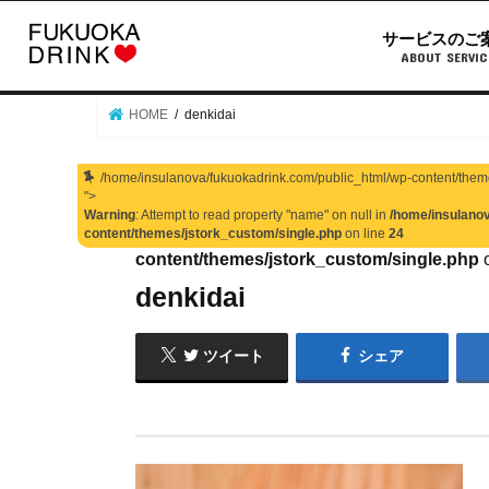
サービスのご
ABOUT SERVIC
HOME
denkidai
/home/insulanova/fukuokadrink.com/public_html/wp-content/theme
">
Warning
: Attempt to read property "name" on null in
/home/insulanov
Warning
: Undefined array key 0 in
/home/ins
content/themes/jstork_custom/single.php
on line
24
content/themes/jstork_custom/single.php
o
denkidai
ツイート
シェア