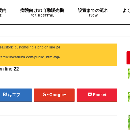
案内
病院向けの自動販売機
設置までの流れ
よ
E
FOR HOSPITAL
FLOW
s/jstork_custom/single.php on line
24
a/fukuokadrink.com/public_html/wp-
ulanova/fukuokadrink.com/public_html/wp-
n line
22
はてブ
Google+
Pocket