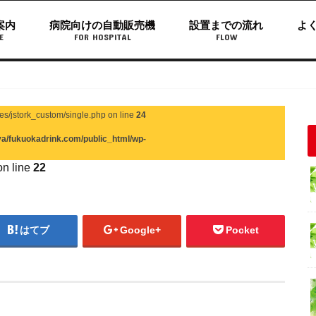
案内
病院向けの自動販売機
設置までの流れ
よ
E
FOR HOSPITAL
FLOW
s/jstork_custom/single.php on line
24
a/fukuokadrink.com/public_html/wp-
ulanova/fukuokadrink.com/public_html/wp-
n line
22
はてブ
Google+
Pocket