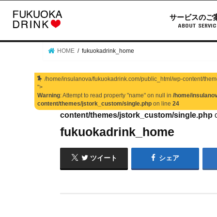
サービスのご
ABOUT SERVIC
HOME
fukuokadrink_home
/home/insulanova/fukuokadrink.com/public_html/wp-content/theme
">
Warning
: Attempt to read property "name" on null in
/home/insulanov
Warning
: Undefined array key 0 in
/home/ins
content/themes/jstork_custom/single.php
on line
24
content/themes/jstork_custom/single.php
o
fukuokadrink_home
ツイート
シェア